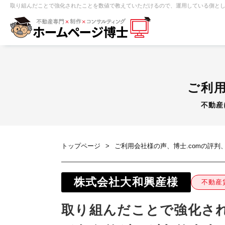
取り組んだことで強化されたことを数値で教えていただけるので、運用している側と
【売買】機能一覧
ホームページ無料診断
【売却】機能一覧
クイックホー
不動産売買
不動産賃貸
不動
ご利用
不動産
センチュリー21
ピタットハウス
トップページ
ご利用会社様の声、博士.comの評判
株式会社大和興産様
不動産
賃貸管理オーナー向け
建築請負・中
取り組んだことで強化さ