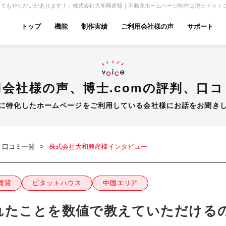
してもやりがいがあります！｜株式会社大和興産様｜不動産ホームページ制作は博士ドット
トップ
機能
制作実績
ご利用会社様の声
サポート
ムページ無料診断
【賃貸】機能一覧
産投資・収益物件
建築・リフォーム
テナント
会社様の声、博士.comの評判、
口コ
に特化したホームページをご利用している会社様に
お話をお聞き
アパマンショップ
LIXIL不動産ショップ
ハウ
、口コミ一覧
株式会社大和興産様インタビュー
賃貸
ピタットハウス
中国エリア
古リノベ
総合コーポレート
れたことを数値で教えていただける