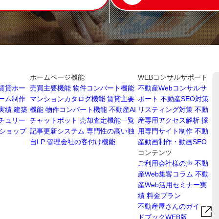
ホームページ機能
WEBコンサルサポート
賃貸ホー
売買主要機能
物件コンバート機能
不動産Webコンサルサ
ーム制作
マンションカタログ機能
賃貸主要
ポート
不動産SEO対策
実績
建築
機能
物件コンバート機能
不動産AI
リスティング対策
不動
チュリー
チャットボット
売却査定機能一覧
産専用アクセス解析
採
ショップ
記事更新システム
専門性の高い独
用専門サイト制作
不動
自LP
管理会社の客付け機能
産動画制作・動画SEO
コンテンツ
ご利用会社様の声
不動
産Web集客コラム
不動
産Web活用セミナー実
績
料金プラン
不動産屋さんのガイ
ドブックWEB版