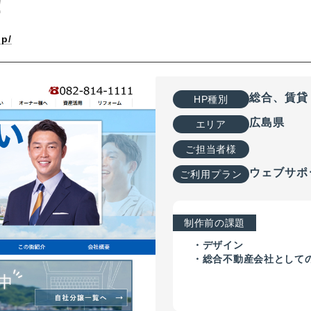
！
jp/
制作事例
総合、賃貸
HP種別
広島県
エリア
ご担当者様
ウェブサポ
ご利用プラン
制作前の課題
・デザイン
・総合不動産会社として