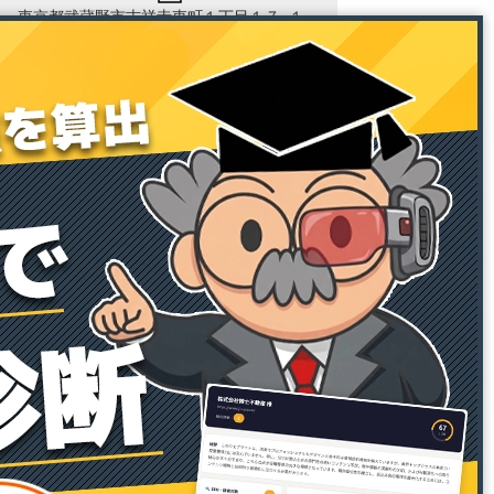
東京都武蔵野市吉祥寺東町１丁目１７−１
８ 三角ビル 2F
ホームページ博士RHSの運営会社である
株式会社博士.comは、情報セキュリティ
マネジメントシステム（ISMS）の国際規
格「ISO/IEC 27001:2022（JIS Q
27001:2023）」および、品質マネジメン
トシステムの国際規格「ISO
9001:2015（JIS Q 9001:2015）」の認証
を取得しております。お客様の機密情報
の適切な保護と業務品質の継続的な向上
を徹底し、安心・安全なサービスの提供
に努めてまいります。