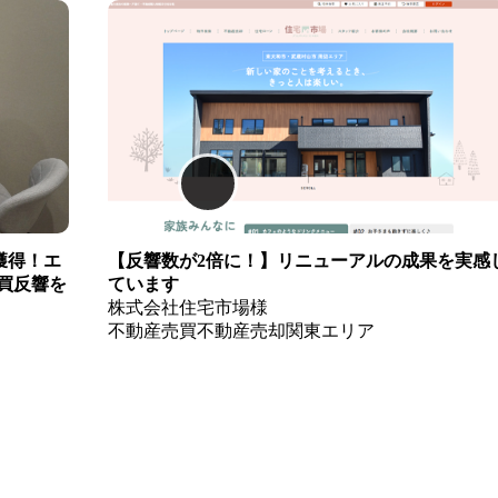
獲得！エ
【反響数が2倍に！】リニューアルの成果を実感
買反響を
ています
株式会社住宅市場様
不動産売買
不動産売却
関東エリア